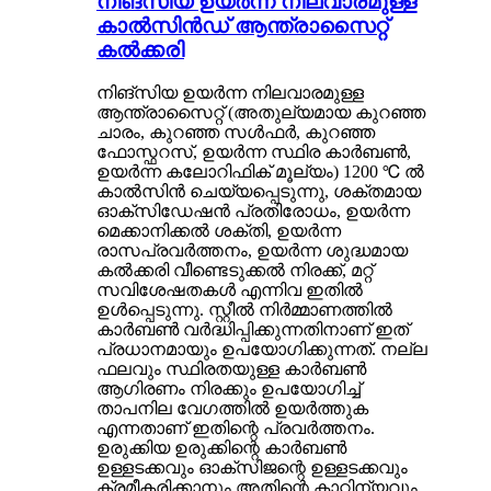
നിങ്‌സിയ ഉയർന്ന നിലവാരമുള്ള
കാൽസിൻഡ് ആന്ത്രാസൈറ്റ്
കൽക്കരി
നിങ്‌സിയ ഉയർന്ന നിലവാരമുള്ള
ആന്ത്രാസൈറ്റ് (അതുല്യമായ കുറഞ്ഞ
ചാരം, കുറഞ്ഞ സൾഫർ, കുറഞ്ഞ
ഫോസ്ഫറസ്, ഉയർന്ന സ്ഥിര കാർബൺ,
ഉയർന്ന കലോറിഫിക് മൂല്യം) 1200 ℃ ൽ
കാൽസിൻ ചെയ്യപ്പെടുന്നു, ശക്തമായ
ഓക്‌സിഡേഷൻ പ്രതിരോധം, ഉയർന്ന
മെക്കാനിക്കൽ ശക്തി, ഉയർന്ന
രാസപ്രവർത്തനം, ഉയർന്ന ശുദ്ധമായ
കൽക്കരി വീണ്ടെടുക്കൽ നിരക്ക്, മറ്റ്
സവിശേഷതകൾ എന്നിവ ഇതിൽ
ഉൾപ്പെടുന്നു. സ്റ്റീൽ നിർമ്മാണത്തിൽ
കാർബൺ വർദ്ധിപ്പിക്കുന്നതിനാണ് ഇത്
പ്രധാനമായും ഉപയോഗിക്കുന്നത്. നല്ല
ഫലവും സ്ഥിരതയുള്ള കാർബൺ
ആഗിരണം നിരക്കും ഉപയോഗിച്ച്
താപനില വേഗത്തിൽ ഉയർത്തുക
എന്നതാണ് ഇതിന്റെ പ്രവർത്തനം.
ഉരുക്കിയ ഉരുക്കിന്റെ കാർബൺ
ഉള്ളടക്കവും ഓക്സിജന്റെ ഉള്ളടക്കവും
ക്രമീകരിക്കാനും അതിന്റെ കാഠിന്യവും