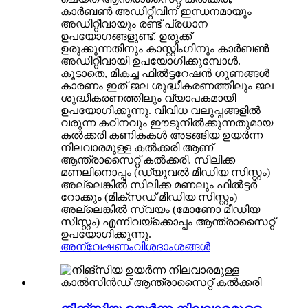
കാർബൺ അഡിറ്റീവിന് ഇന്ധനമായും
അഡിറ്റീവായും രണ്ട് പ്രധാന
ഉപയോഗങ്ങളുണ്ട്. ഉരുക്ക്
ഉരുക്കുന്നതിനും കാസ്റ്റിംഗിനും കാർബൺ
അഡിറ്റീവായി ഉപയോഗിക്കുമ്പോൾ.
കൂടാതെ, മികച്ച ഫിൽട്ടറേഷൻ ഗുണങ്ങൾ
കാരണം ഇത് ജല ശുദ്ധീകരണത്തിലും ജല
ശുദ്ധീകരണത്തിലും വ്യാപകമായി
ഉപയോഗിക്കുന്നു. വിവിധ വലുപ്പങ്ങളിൽ
വരുന്ന കഠിനവും ഈടുനിൽക്കുന്നതുമായ
കൽക്കരി കണികകൾ അടങ്ങിയ ഉയർന്ന
നിലവാരമുള്ള കൽക്കരി ആണ്
ആന്ത്രാസൈറ്റ് കൽക്കരി. സിലിക്ക
മണലിനൊപ്പം (ഡ്യുവൽ മീഡിയ സിസ്റ്റം)
അല്ലെങ്കിൽ സിലിക്ക മണലും ഫിൽട്ടർ
റോക്കും (മിക്സഡ് മീഡിയ സിസ്റ്റം)
അല്ലെങ്കിൽ സ്വയം (മോണോ മീഡിയ
സിസ്റ്റം) എന്നിവയ്‌ക്കൊപ്പം ആന്ത്രാസൈറ്റ്
ഉപയോഗിക്കുന്നു.
അന്വേഷണം
വിശദാംശങ്ങൾ