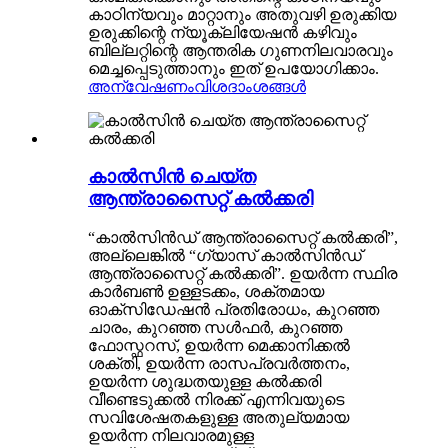
കാഠിന്യവും മാറ്റാനും അതുവഴി ഉരുക്കിയ
ഉരുക്കിന്റെ ന്യൂക്ലിയേഷൻ കഴിവും
ബില്ലറ്റിന്റെ ആന്തരിക ഗുണനിലവാരവും
മെച്ചപ്പെടുത്താനും ഇത് ഉപയോഗിക്കാം.
അന്വേഷണം
വിശദാംശങ്ങൾ
കാൽസിൻ ചെയ്ത
ആന്ത്രാസൈറ്റ് കൽക്കരി
“കാൽസിൻഡ് ആന്ത്രാസൈറ്റ് കൽക്കരി”,
അല്ലെങ്കിൽ “ഗ്യാസ് കാൽസിൻഡ്
ആന്ത്രാസൈറ്റ് കൽക്കരി”. ഉയർന്ന സ്ഥിര
കാർബൺ ഉള്ളടക്കം, ശക്തമായ
ഓക്സിഡേഷൻ പ്രതിരോധം, കുറഞ്ഞ
ചാരം, കുറഞ്ഞ സൾഫർ, കുറഞ്ഞ
ഫോസ്ഫറസ്, ഉയർന്ന മെക്കാനിക്കൽ
ശക്തി, ഉയർന്ന രാസപ്രവർത്തനം,
ഉയർന്ന ശുദ്ധതയുള്ള കൽക്കരി
വീണ്ടെടുക്കൽ നിരക്ക് എന്നിവയുടെ
സവിശേഷതകളുള്ള അതുല്യമായ
ഉയർന്ന നിലവാരമുള്ള