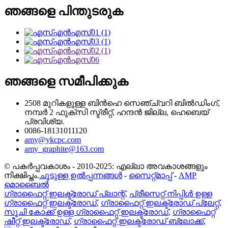
ഞങ്ങളെ പിന്തുടരുക
ഞങ്ങളെ സമീപിക്കുക
2508 മുറികളുള്ള ബിൻഹെ സെഞ്ച്വറി ബിൽഡിംഗ്,
നമ്പർ 2 ഫുക്സി സ്ട്രീറ്റ്, ഹന്ദൻ ജില്ല, ഹെബെയ്
പ്രവിശ്യ.
0086-18131011120
amy@ykcpc.com
amy_graphite@163.com
© പകർപ്പവകാശം - 2010-2025: എല്ലാ അവകാശങ്ങളും
നിക്ഷിപ്തം.
ചൂടുള്ള ഉൽപ്പന്നങ്ങൾ
-
സൈറ്റ്മാപ്പ്
-
AMP
മൊബൈൽ
ഗ്രാഫൈറ്റ് ഇലക്ട്രോഡ് പ്ലാന്റ്
,
പ്രീസെറ്റ് നിപ്പിൾ ഉള്ള
ഗ്രാഫൈറ്റ് ഇലക്ട്രോഡ്
,
ഗ്രാഫൈറ്റ് ഇലക്ട്രോഡ് പ്ലേറ്റ്
,
സൂചി കോക്ക് ഉള്ള ഗ്രാഫൈറ്റ് ഇലക്ട്രോഡ്
,
ഗ്രാഫൈറ്റ്
ഷീറ്റ് ഇലക്ട്രോഡ്
,
ഗ്രാഫൈറ്റ് ഇലക്ട്രോഡ് ബ്ലോക്ക്
,