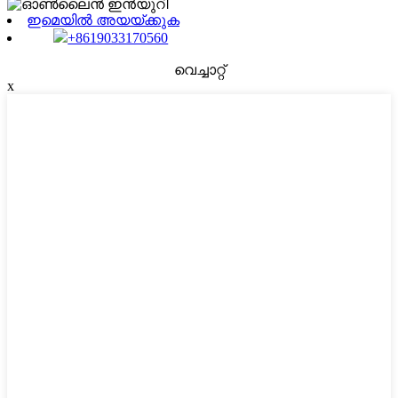
ഇമെയിൽ അയയ്ക്കുക
+8619033170560
വെച്ചാറ്റ്
x