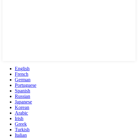
English
French
German
Portuguese
Spanish
Russian
Japanese
Korean
Arabic
Irish
Greek
Turkish
Italian