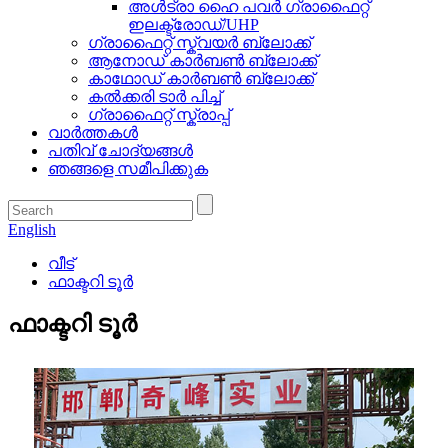
അൾട്രാ ഹൈ പവർ ഗ്രാഫൈറ്റ്
ഇലക്ട്രോഡ്/UHP
ഗ്രാഫൈറ്റ് സ്ക്വയർ ബ്ലോക്ക്
ആനോഡ് കാർബൺ ബ്ലോക്ക്
കാഥോഡ് കാർബൺ ബ്ലോക്ക്
കൽക്കരി ടാർ പിച്ച്
ഗ്രാഫൈറ്റ് സ്ക്രാപ്പ്
വാർത്തകൾ
പതിവ് ചോദ്യങ്ങൾ
ഞങ്ങളെ സമീപിക്കുക
English
വീട്
ഫാക്ടറി ടൂർ
ഫാക്ടറി ടൂർ