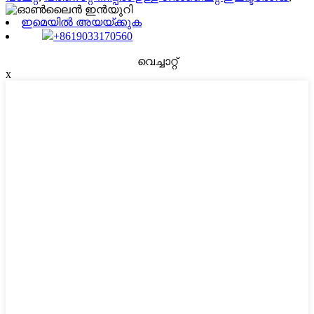
ഇമെയിൽ അയയ്ക്കുക
+8619033170560
വെച്ചാറ്റ്
x