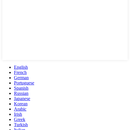
English
French
German
Portuguese
Spanish
Russian
Japanese
Korean
Arabic
Irish
Greek
Turkish
Italian