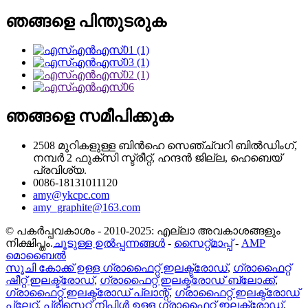
ഞങ്ങളെ പിന്തുടരുക
ഞങ്ങളെ സമീപിക്കുക
2508 മുറികളുള്ള ബിൻഹെ സെഞ്ച്വറി ബിൽഡിംഗ്,
നമ്പർ 2 ഫുക്സി സ്ട്രീറ്റ്, ഹന്ദൻ ജില്ല, ഹെബെയ്
പ്രവിശ്യ.
0086-18131011120
amy@ykcpc.com
amy_graphite@163.com
© പകർപ്പവകാശം - 2010-2025: എല്ലാ അവകാശങ്ങളും
നിക്ഷിപ്തം.
ചൂടുള്ള ഉൽപ്പന്നങ്ങൾ
-
സൈറ്റ്മാപ്പ്
-
AMP
മൊബൈൽ
സൂചി കോക്ക് ഉള്ള ഗ്രാഫൈറ്റ് ഇലക്ട്രോഡ്
,
ഗ്രാഫൈറ്റ്
ഷീറ്റ് ഇലക്ട്രോഡ്
,
ഗ്രാഫൈറ്റ് ഇലക്ട്രോഡ് ബ്ലോക്ക്
,
ഗ്രാഫൈറ്റ് ഇലക്ട്രോഡ് പ്ലാന്റ്
,
ഗ്രാഫൈറ്റ് ഇലക്ട്രോഡ്
പ്ലേറ്റ്
,
പ്രീസെറ്റ് നിപ്പിൾ ഉള്ള ഗ്രാഫൈറ്റ് ഇലക്ട്രോഡ്
,