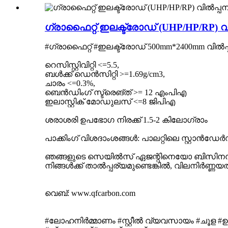
ഗ്രാഫൈറ്റ് ഇലക്ട്രോഡ് (UHP/HP/RP) വി
#ഗ്രാഫൈറ്റ് #ഇലക്ട്രോഡ് 500mm*2400mm വിൽപ്പ
റെസിസ്റ്റിവിറ്റി <=5.5,
ബൾക്ക് ഡെൻസിറ്റി >=1.69g/cm3,
ചാരം <=0.3%,
ബെൻഡിംഗ് സ്ട്രെങ്ത് >= 12 എംപിഎ
ഇലാസ്റ്റിക് മോഡുലസ് <=8 ജിപിഎ
ശരാശരി ഉപഭോഗ നിരക്ക് 1.5-2 കിലോഗ്രാം
പാക്കിംഗ് വിശദാംശങ്ങൾ: പാലറ്റിലെ സ്റ്റാൻഡേർഡ
ഞങ്ങളുടെ സെയിൽസ് ഏജന്റിനെയോ ബിസിനസ് 
നിങ്ങൾക്ക് താൽപ്പര്യമുണ്ടെങ്കിൽ, വിലനിർണ്ണയ
വെബ്: www.qfcarbon.com
#ലോഹനിർമ്മാണം #സ്റ്റീൽ വ്യവസായം #ചൂള #ഉരുക