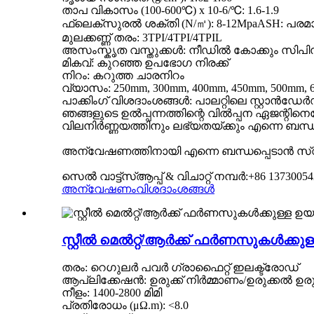
താപ വികാസം (100-600℃) x 10-6/℃: 1.6-1.9
ഫ്ലെക്സുരൽ ശക്തി (N/㎡): 8-12MpaASH: പരമാ
മുലക്കണ്ണ് തരം: 3TPI/4TPI/4TPIL
അസംസ്കൃത വസ്തുക്കൾ: നീഡിൽ കോക്കും സിപി
മികവ്: കുറഞ്ഞ ഉപഭോഗ നിരക്ക്
നിറം: കറുത്ത ചാരനിറം
വ്യാസം: 250mm, 300mm, 400mm, 450mm, 500mm, 
പാക്കിംഗ് വിശദാംശങ്ങൾ: പാലറ്റിലെ സ്റ്റാൻഡേർഡ
ഞങ്ങളുടെ ഉൽപ്പന്നത്തിന്റെ വിൽപ്പന ഏജന്റി
വിലനിർണ്ണയത്തിനും ലഭ്യതയ്ക്കും എന്നെ ബന്ധ
അന്വേഷണത്തിനായി എന്നെ ബന്ധപ്പെടാൻ സ്
സെൽ വാട്ട്‌സ്ആപ്പ് & വിചാറ്റ് നമ്പർ:+86 1373005
അന്വേഷണം
വിശദാംശങ്ങൾ
സ്റ്റീൽ മെൽറ്റ്/ആർക്ക് ഫർണസുകൾക്കുള
തരം: റെഗുലർ പവർ ഗ്രാഫൈറ്റ് ഇലക്ട്രോഡ്
ആപ്ലിക്കേഷൻ: ഉരുക്ക് നിർമ്മാണം/ഉരുക്കൽ ഉരുക
നീളം: 1400-2800 മിമി
പ്രതിരോധം (μΩ.m): <8.0