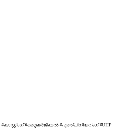
കാസ്റ്റിംഗ് #മെറ്റലർജിക്കൽ #എഞ്ചിനീയറിംഗ് #UHP