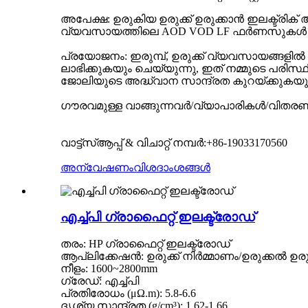
അപേക്ഷ: ഉരുകിയ ഉരുക്ക് ഉരുക്കാൻ ഇലക്ട്ര
വ്യവസായത്തിലെ AOD VOD LF ഫർണസുകൾ പോല
പ്രയോജനം: ഇരുമ്പ്, ഉരുക്ക് വ്യവസായങ്ങളി
ലാഭിക്കുകയും ചെയ്യുന്നു, ഇത് നമ്മുടെ പരിസ്ഥ
ജോലിയുടെ അദ്ധ്വാന സാന്ദ്രത കുറയ്ക്കുകയു
ഗൗരവമുള്ള വാങ്ങുന്നവർ/വ്യാപാരികൾ/വിതരണക
വാട്ട്‌സ്ആപ്പ് & വിചാറ്റ് നമ്പർ:+86-19033170560
അന്വേഷണം
വിശദാംശങ്ങൾ
എച്ച്പി ഗ്രാഫൈറ്റ് ഇലക്ട്രോഡ്
തരം: HP ഗ്രാഫൈറ്റ് ഇലക്ട്രോഡ്
ആപ്ലിക്കേഷൻ: ഉരുക്ക് നിർമ്മാണം/ഉരുക്കൽ ഉരുക
നീളം: 1600~2800mm
ഗ്രേഡ്: എച്ച്പി
പ്രതിരോധം (μΩ.m): 5.8-6.6
ദൃശ്യ സാന്ദ്രത (g/cm³): 1.62-1.66