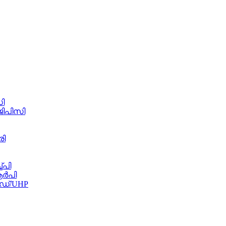
ി
ജിപിസി
രി
്പി
ആർപി
ഡ്/UHP