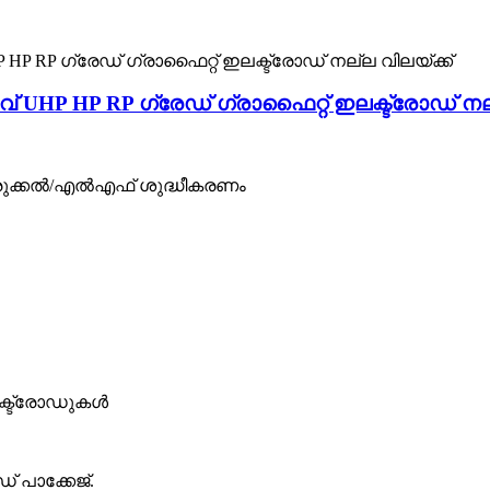
HP HP RP ഗ്രേഡ് ഗ്രാഫൈറ്റ് ഇലക്ട്രോഡ് നല്
ഉരുക്കൽ/എൽഎഫ് ശുദ്ധീകരണം
ലക്ട്രോഡുകൾ
് പാക്കേജ്.