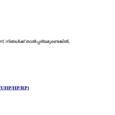
ിങ്ങൾക്ക് താൽപ്പര്യമുണ്ടെങ്കിൽ,
 (UHP/HP/RP)