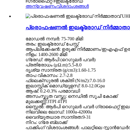
#ഗ്രാഫൈറ്റ് #ഇലക്ട്രോഡ്
അന്വേഷണം
വിശദാംശങ്ങൾ
പ്രൊഫഷണൽ ഇലക്ട്രോഡ് നിർമ്മാതാവ് U
മോഡൽ നമ്പർ: 75-700 മിമി
തരം: ഇലക്ട്രോഡ് പേസ്റ്റ്
ആപ്ലിക്കേഷൻ: ഉരുക്ക് നിർമ്മാണം/ഇഎഎഫ് 
നീളം: 1400-2600 മിമി
ഗ്രേഡ്: ആർ‌പി (റെഗുലർ പവർ)
പ്രതിരോധം (μΩ.m):5.5-8.0
ദൃശ്യ സാന്ദ്രത (g/cm3):1.60-1.75
താപ വികാസം: 2.7-2.8
ഫ്ലെക്സുരൽ ശക്തി (N/m2):7.0-16.0
ഇലാസ്റ്റിക് മൊഡ്യൂളസ്: 8.0-12.0Gpa
ആഷ്: 0.2-0.3% പരമാവധി
അസംസ്കൃത വസ്തു: നെഡിൽ സൂചി കോക്ക്
മുലക്കണ്ണ്:3TPI 4TPI
സ്റ്റൈൽ: ആർ‌പി റെഗുലർ പവർ ഗ്രാഫൈറ്റ് ഇ
നിലവിലെ ലോഡ്: 1000a-42000a
വൈദ്യുതധാര സാന്ദ്രത:9-31
നിറം: ഗ്രേ ബ്ലാക്ക്
പാക്കിംഗ് വിശദാംശങ്ങൾ: പാലറ്റിലെ സ്റ്റാൻഡേർഡ