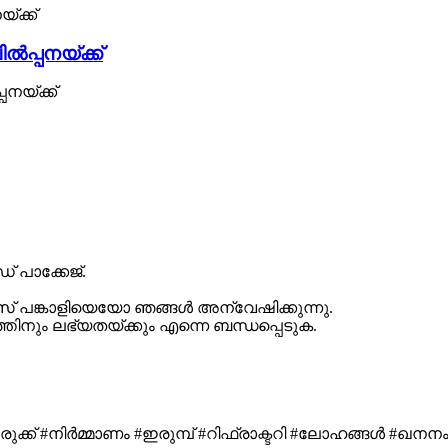
ൽപ്പനയ്ക്ക്
നയ്ക്ക്
് പാക്കേജ്.
പങ്കാളിയെയോ ഞങ്ങൾ അന്വേഷിക്കുന്നു.
ത്തിനും ലഭ്യതയ്ക്കും എന്നെ ബന്ധപ്പെടുക.
്ക് #നിർമ്മാണം #ഇരുമ്പ് #റിഫ്രാക്ടറി #ലോഹങ്ങൾ #ഖനനം #