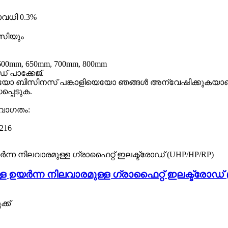
വധി 0.3%
സിയും
600mm, 650mm, 700mm, 800mm
് പാക്കേജ്.
നെയോ ബിസിനസ് പങ്കാളിയെയോ ഞങ്ങൾ അന്വേഷിക്കുകയാണ്, ന
പ്പെടുക.
വാഗതം:
4216
്ള ഉയർന്ന നിലവാരമുള്ള ഗ്രാഫൈറ്റ് ഇലക്ട്രോഡ്
്ക്