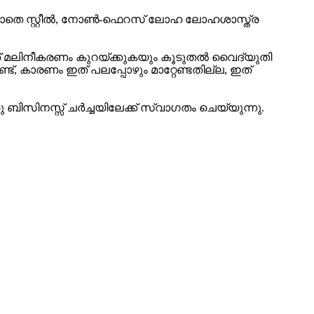
 കൂടാതെ സ്റ്റീൽ, നോൺ-ഫെറസ് ലോഹ ലോഹശാസ്ത്ര
ഇത് മലിനീകരണം കുറയ്ക്കുകയും കൂടുതൽ വൈദ്യുതി
്ട്, കാരണം ഇത് പലപ്പോഴും മാറ്റേണ്ടതില്ല, ഇത്
ിസിനസ്സ് ചർച്ചയിലേക്ക് സ്വാഗതം ചെയ്യുന്നു.