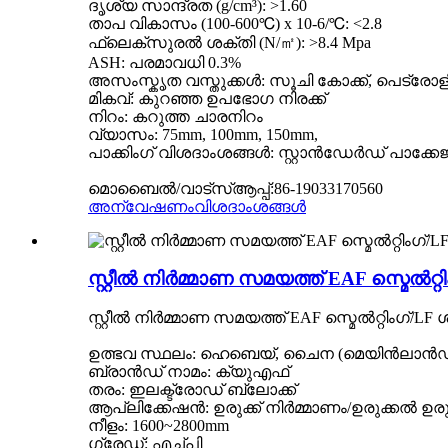
ദൃശ്യ സാന്ദ്രത (g/cm³): >1.60
താപ വികാസം (100-600℃) x 10-6/℃: <2.8
ഫ്ലെക്സുരൽ ശക്തി (N/㎡): >8.4 Mpa
ASH: പരമാവധി 0.3%
അസംസ്കൃത വസ്തുക്കൾ: സൂചി കോക്ക്, പെട്രോള
മികവ്: കുറഞ്ഞ ഉപഭോഗ നിരക്ക്
നിറം: കറുത്ത ചാരനിറം
വ്യാസം: 75mm, 100mm, 150mm,
പാക്കിംഗ് വിശദാംശങ്ങൾ: സ്റ്റാൻ‌ഡേർഡ് പാക്
മൊബൈൽ/വാട്‌സ്ആപ്പ്:86-19033170560
അന്വേഷണം
വിശദാംശങ്ങൾ
സ്റ്റീൽ നിർമ്മാണ സമയത്ത് EAF സ്മെൽറ
സ്റ്റീൽ നിർമ്മാണ സമയത്ത് EAF സ്മെൽറ്റിംഗ്/
ഉത്ഭവ സ്ഥലം: ഹെബെയ്, ചൈന (മെയിൻലാൻഡ
ബ്രാൻഡ് നാമം: ക്യുഎഫ്
തരം: ഇലക്ട്രോഡ് ബ്ലോക്ക്
ആപ്ലിക്കേഷൻ: ഉരുക്ക് നിർമ്മാണം/ഉരുക്കൽ ഉരുക
നീളം: 1600~2800mm
ഗ്രേഡ്: എച്ച്പി