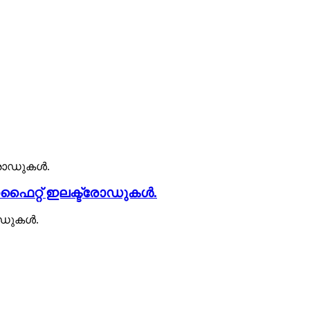
്രാഫൈറ്റ് ഇലക്ട്രോഡുകൾ.
രോഡുകൾ.