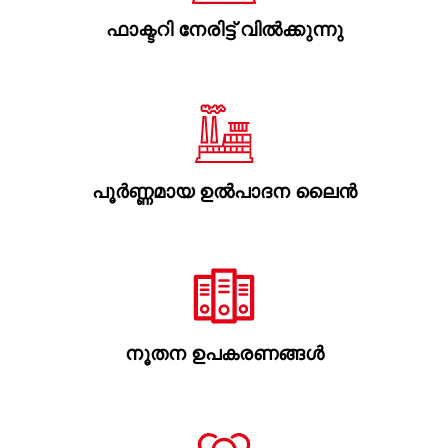
ഫാക്ടറി നേരിട്ട് വിൽക്കുന്നു
പൂർണ്ണമായ ഉൽ‌പാദന ലൈൻ
നൂതന ഉപകരണങ്ങൾ