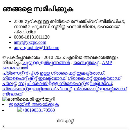
ഞങ്ങളെ സമീപിക്കുക
2508 മുറികളുള്ള ബിൻഹെ സെഞ്ച്വറി ബിൽഡിംഗ്,
നമ്പർ 2 ഫുക്സി സ്ട്രീറ്റ്, ഹന്ദൻ ജില്ല, ഹെബെയ്
പ്രവിശ്യ.
0086-18131011120
amy@ykcpc.com
amy_graphite@163.com
© പകർപ്പവകാശം - 2010-2025: എല്ലാ അവകാശങ്ങളും
നിക്ഷിപ്തം.
ചൂടുള്ള ഉൽപ്പന്നങ്ങൾ
-
സൈറ്റ്മാപ്പ്
-
AMP
മൊബൈൽ
പ്രീസെറ്റ് നിപ്പിൾ ഉള്ള ഗ്രാഫൈറ്റ് ഇലക്ട്രോഡ്
,
ഗ്രാഫൈറ്റ് ഷീറ്റ് ഇലക്ട്രോഡ്
,
ഗ്രാഫൈറ്റ് ഇലക്ട്രോഡ്
പ്ലേറ്റ്
,
സൂചി കോക്ക് ഉള്ള ഗ്രാഫൈറ്റ് ഇലക്ട്രോഡ്
,
ഗ്രാഫൈറ്റ് ഇലക്ട്രോഡ് പ്ലാന്റ്
,
ഗ്രാഫൈറ്റ് ഇലക്ട്രോഡ്
ബ്ലോക്ക്
,
ഇമെയിൽ അയയ്ക്കുക
+8619033170560
വെച്ചാറ്റ്
x