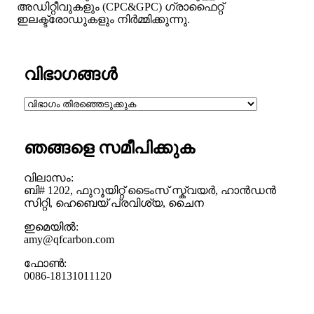
അഡിറ്റീവുകളും (CPC&GPC) ഗ്രാഫൈറ്റ്
ഇലക്ട്രോഡുകളും നിർമ്മിക്കുന്നു.
വിഭാഗങ്ങൾ
ഞങ്ങളെ സമീപിക്കുക
വിലാസം:
ബി# 1202, ഫുറൂയിറ്റ് ടൈംസ് സ്ക്വയർ, ഹാൻഡൻ
സിറ്റി, ഹെബെയ് പ്രവിശ്യ, ചൈന
ഇമെയിൽ:
amy@qfcarbon.com
ഫോൺ:
0086-18131011120