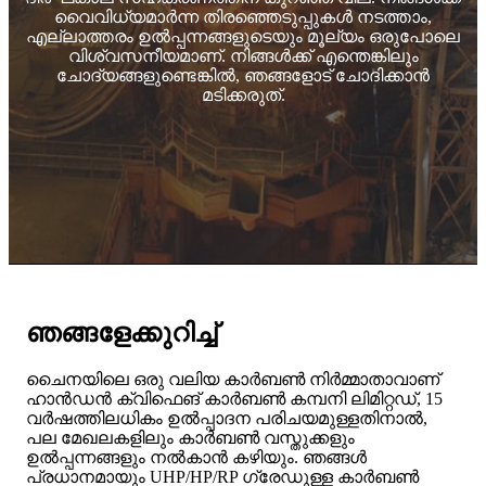
വൈവിധ്യമാർന്ന തിരഞ്ഞെടുപ്പുകൾ നടത്താം,
എല്ലാത്തരം ഉൽപ്പന്നങ്ങളുടെയും മൂല്യം ഒരുപോലെ
വിശ്വസനീയമാണ്. നിങ്ങൾക്ക് എന്തെങ്കിലും
ചോദ്യങ്ങളുണ്ടെങ്കിൽ, ഞങ്ങളോട് ചോദിക്കാൻ
മടിക്കരുത്.
ഞങ്ങളേക്കുറിച്ച്
ചൈനയിലെ ഒരു വലിയ കാർബൺ നിർമ്മാതാവാണ്
ഹാൻഡൻ ക്വിഫെങ് കാർബൺ കമ്പനി ലിമിറ്റഡ്, 15
വർഷത്തിലധികം ഉൽപ്പാദന പരിചയമുള്ളതിനാൽ,
പല മേഖലകളിലും കാർബൺ വസ്തുക്കളും
ഉൽപ്പന്നങ്ങളും നൽകാൻ കഴിയും. ഞങ്ങൾ
പ്രധാനമായും UHP/HP/RP ഗ്രേഡുള്ള കാർബൺ