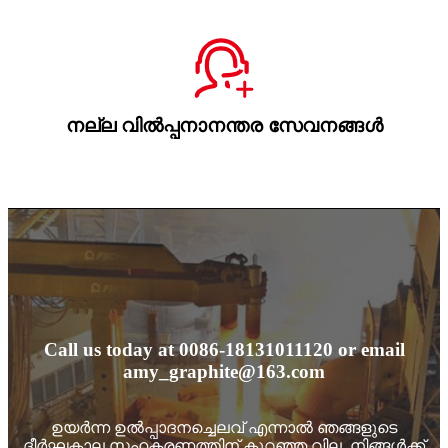
നല്ല വിൽപ്പനാനന്തര സേവനങ്ങൾ
Call us today at 0086-18131011120 or email
amy_graphite@163.com
ഉയർന്ന ഉൽപ്പാദനച്ചെലവ് എന്നാൽ ഞങ്ങളുടെ
ദീർഘകാല സഹകരണത്തിന് കുറഞ്ഞ വില. നിങ്ങൾക്ക്