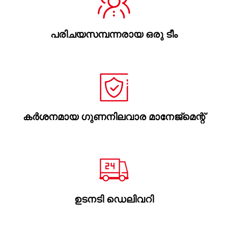
പരിചയസമ്പന്നരായ ഒരു ടീം
കർശനമായ ഗുണനിലവാര മാനേജ്മെന്റ്
ഉടനടി ഡെലിവറി