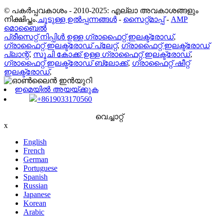
© പകർപ്പവകാശം - 2010-2025: എല്ലാ അവകാശങ്ങളും
നിക്ഷിപ്തം.
ചൂടുള്ള ഉൽപ്പന്നങ്ങൾ
-
സൈറ്റ്മാപ്പ്
-
AMP
മൊബൈൽ
പ്രീസെറ്റ് നിപ്പിൾ ഉള്ള ഗ്രാഫൈറ്റ് ഇലക്ട്രോഡ്
,
ഗ്രാഫൈറ്റ് ഇലക്ട്രോഡ് പ്ലേറ്റ്
,
ഗ്രാഫൈറ്റ് ഇലക്ട്രോഡ്
പ്ലാന്റ്
,
സൂചി കോക്ക് ഉള്ള ഗ്രാഫൈറ്റ് ഇലക്ട്രോഡ്
,
ഗ്രാഫൈറ്റ് ഇലക്ട്രോഡ് ബ്ലോക്ക്
,
ഗ്രാഫൈറ്റ് ഷീറ്റ്
ഇലക്ട്രോഡ്
,
ഇമെയിൽ അയയ്ക്കുക
+8619033170560
വെച്ചാറ്റ്
x
English
French
German
Portuguese
Spanish
Russian
Japanese
Korean
Arabic