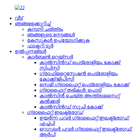
വീട്
ഞങ്ങളേക്കുറിച്ച്
കമ്പനി ചരിത്രം
ഞങ്ങളുടെ നേട്ടങ്ങൾ
കേസുകൾ ഉപയോഗിക്കുക
ഫാക്ടറി ടൂർ
ഉൽപ്പന്നങ്ങൾ
കാർബൺ റെയ്‌സർ
കാൽസിൻഡ് പെട്രോളിയം കോക്ക്/
സിപിസി
ഗ്രാഫിറ്റൈസേഷൻ പെട്രോളിയം
കോക്ക്/ജിപിസി
സെമി ഗ്രാഫൈറ്റ് പെട്രോളിയം കോക്ക്
ഗ്രാഫൈറ്റ് തരികൾ/ പൊടി
കാൽസിൻ ചെയ്ത ആന്ത്രാസൈറ്റ്
കൽക്കരി
കാൽസിൻഡ് സൂചി കോക്ക്
ഗ്രാഫൈറ്റ് ഇലക്ട്രോഡ്
ഉയർന്ന പവർ ഗ്രാഫൈറ്റ് ഇലക്ട്രോഡ്/
എച്ച്പി
റെഗുലർ പവർ ഗ്രാഫൈറ്റ് ഇലക്ട്രോഡ്/
ആർപി