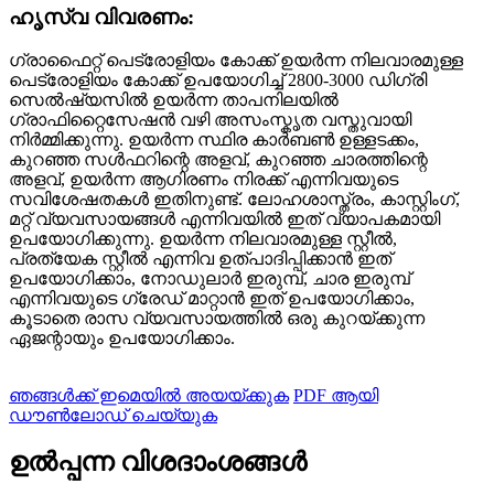
ഹൃസ്വ വിവരണം:
ഗ്രാഫൈറ്റ് പെട്രോളിയം കോക്ക് ഉയർന്ന നിലവാരമുള്ള
പെട്രോളിയം കോക്ക് ഉപയോഗിച്ച് 2800-3000 ഡിഗ്രി
സെൽഷ്യസിൽ ഉയർന്ന താപനിലയിൽ
ഗ്രാഫിറ്റൈസേഷൻ വഴി അസംസ്കൃത വസ്തുവായി
നിർമ്മിക്കുന്നു. ഉയർന്ന സ്ഥിര കാർബൺ ഉള്ളടക്കം,
കുറഞ്ഞ സൾഫറിന്റെ അളവ്, കുറഞ്ഞ ചാരത്തിന്റെ
അളവ്, ഉയർന്ന ആഗിരണം നിരക്ക് എന്നിവയുടെ
സവിശേഷതകൾ ഇതിനുണ്ട്. ലോഹശാസ്ത്രം, കാസ്റ്റിംഗ്,
മറ്റ് വ്യവസായങ്ങൾ എന്നിവയിൽ ഇത് വ്യാപകമായി
ഉപയോഗിക്കുന്നു. ഉയർന്ന നിലവാരമുള്ള സ്റ്റീൽ,
പ്രത്യേക സ്റ്റീൽ എന്നിവ ഉത്പാദിപ്പിക്കാൻ ഇത്
ഉപയോഗിക്കാം, നോഡുലാർ ഇരുമ്പ്, ചാര ഇരുമ്പ്
എന്നിവയുടെ ഗ്രേഡ് മാറ്റാൻ ഇത് ഉപയോഗിക്കാം,
കൂടാതെ രാസ വ്യവസായത്തിൽ ഒരു കുറയ്ക്കുന്ന
ഏജന്റായും ഉപയോഗിക്കാം.
ഞങ്ങൾക്ക് ഇമെയിൽ അയയ്ക്കുക
PDF ആയി
ഡൗൺലോഡ് ചെയ്യുക
ഉൽപ്പന്ന വിശദാംശങ്ങൾ